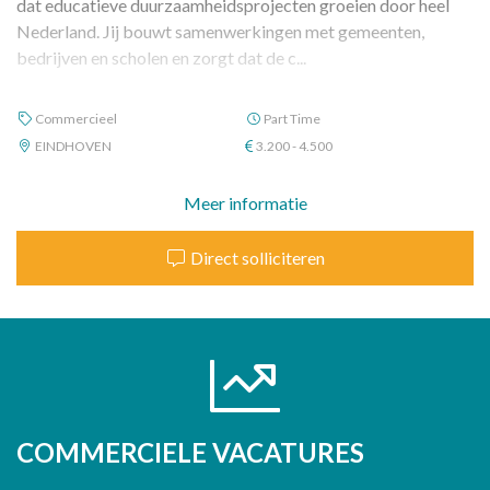
dat educatieve duurzaamheidsprojecten groeien door heel
Nederland. Jij bouwt samenwerkingen met gemeenten,
bedrijven en scholen en zorgt dat de c...
Commercieel
Part Time
EINDHOVEN
3.200 - 4.500
Meer informatie
Direct solliciteren
COMMERCIELE VACATURES