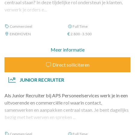
centraal staan? In deze tijdelijke rol ondersteun je klanten,
verwerk je orders e...
Commercieel
Full Time
EINDHOVEN
2.800 - 3.500
Meer informatie
Direct solliciteren
JUNIOR RECRUITER
Als Junior Recruiter bij APS Personeelservices werk je in een
uitvoerende en commerciële rol waarin contact,
samenwerken en aanpakken centraal staan. Je bent dagelijks
bezig met het werven en spreken ...
Commercieel
Full Time