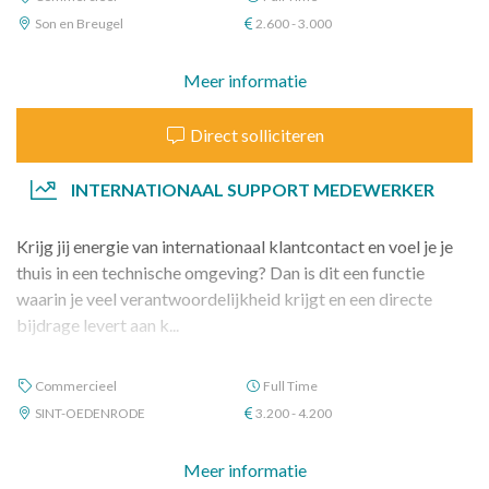
Son en Breugel
2.600 - 3.000
Meer informatie
Direct solliciteren
INTERNATIONAAL SUPPORT MEDEWERKER
Krijg jij energie van internationaal klantcontact en voel je je
thuis in een technische omgeving? Dan is dit een functie
waarin je veel verantwoordelijkheid krijgt en een directe
bijdrage levert aan k...
Commercieel
Full Time
SINT-OEDENRODE
3.200 - 4.200
Meer informatie