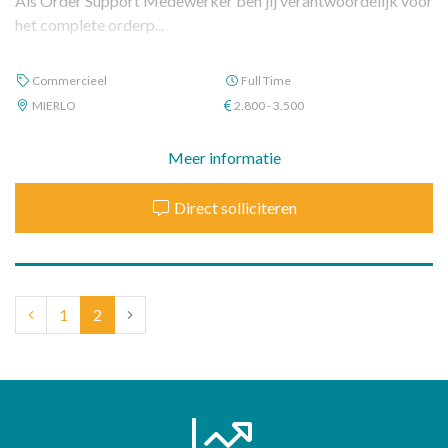
Als Order Support Medewerker ben jij verantwoordelijk voor
het complete orderp...
Commercieel
Full Time
MIERLO
2.800 - 3.500
Meer informatie
Direct solliciteren
(current)
1
2