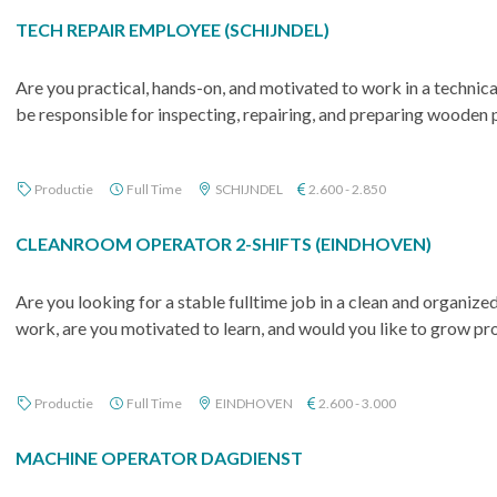
TECH REPAIR EMPLOYEE (SCHIJNDEL)
Are you practical, hands-on, and motivated to work in a technic
be responsible for inspecting, repairing, and preparing wooden p
Productie
Full Time
SCHIJNDEL
2.600 - 2.850
CLEANROOM OPERATOR 2-SHIFTS (EINDHOVEN)
Are you looking for a stable fulltime job in a clean and organi
work, are you motivated to learn, and would you like to grow profe
Productie
Full Time
EINDHOVEN
2.600 - 3.000
MACHINE OPERATOR DAGDIENST