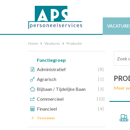
VACATURE
Home
Vacatures
Productie
Functiegroep
Administratief
[ 8 ]
PRO
Agrarisch
[ 1 ]
Meer w
Bijbaan / Tijdelijke Baan
[ 3 ]
Commercieel
[ 13 ]
Financieel
[ 4 ]
Toon meer