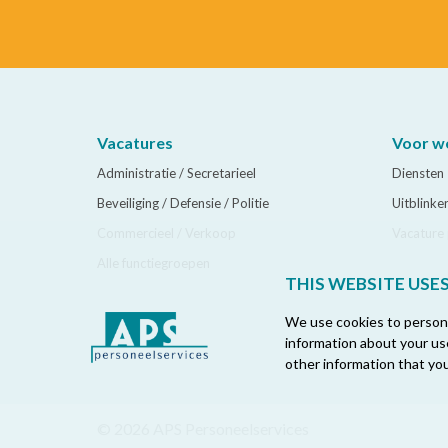
Vacatures
Voor w
Administratie / Secretarieel
Diensten
Beveiliging / Defensie / Politie
Uitblinke
Commercieel / Verkoop
Vacature 
Alle functiegroepen
THIS WEBSITE USE
We use cookies to personal
information about your use
other information that you
© 2026 APS Personeelservices