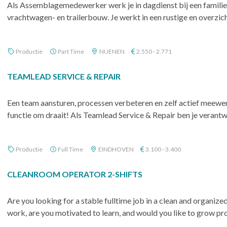
Als Assemblagemedewerker werk je in dagdienst bij een familie
vrachtwagen- en trailerbouw. Je werkt in een rustige en overzic
Productie
Part Time
NUENEN
2.550 - 2.771
TEAMLEAD SERVICE & REPAIR
Een team aansturen, processen verbeteren en zelf actief meewer
functie om draait! Als Teamlead Service & Repair ben je verantwo
Productie
Full Time
EINDHOVEN
3.100 - 3.400
CLEANROOM OPERATOR 2-SHIFTS
Are you looking for a stable fulltime job in a clean and organi
work, are you motivated to learn, and would you like to grow profe