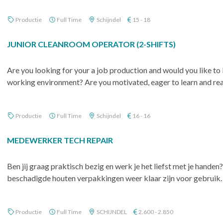
Productie
Full Time
Schijndel
15 - 18
JUNIOR CLEANROOM OPERATOR (2-SHIFTS)
Are you looking for your a job production and would you like to 
working environment? Are you motivated, eager to learn and rea
Productie
Full Time
Schijndel
16 - 16
MEDEWERKER TECH REPAIR
Ben jij graag praktisch bezig en werk je het liefst met je hande
beschadigde houten verpakkingen weer klaar zijn voor gebruik. J
Productie
Full Time
SCHIJNDEL
2.600 - 2.850