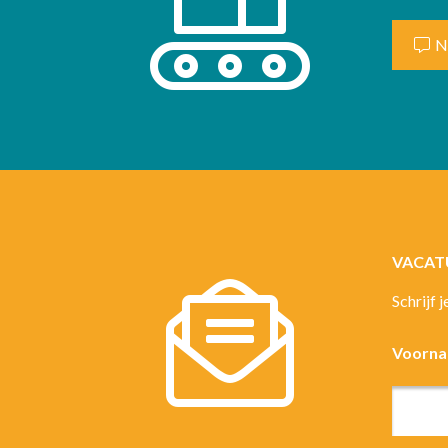
N
VACAT
Schrijf 
Voorn