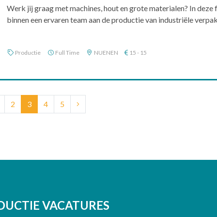
Werk jij graag met machines, hout en grote materialen? In deze
binnen een ervaren team aan de productie van industriële verpakk
Productie
Full Time
NUENEN
15 - 15
(current)
2
3
4
5
DUCTIE VACATURES