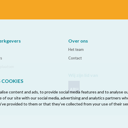
erkgevers
Over ons
Het team
rs
Contact
plaatsen
Wij zijn lid van
S COOKIES
ise content and ads, to provide social media features and to analyse our
 of our site with our social media, advertising and analytics partners w
’ve provided to them or that they’ve collected from your use of their ser