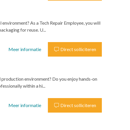
al environment? As a Tech Repair Employee, you will
ackaging for reuse. U...
Meer informatie
Direct solliciteren
zed production environment? Do you enjoy hands-on
ssionally within a hi...
Meer informatie
Direct solliciteren