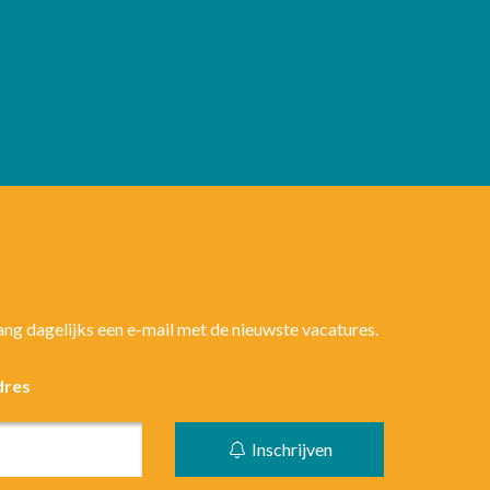
vang dagelijks een e-mail met de nieuwste vacatures.
dres
Inschrijven