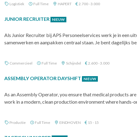
Logistiek
Full Time
HAPERT
2.700 - 3.000
JUNIOR RECRUITER
NIEUW
Als Junior Recruiter bij APS Personeelservices werk je in een u
samenwerken en aanpakken centraal staan. Je bent dagelijks bez
Commercieel
Full Time
Schijndel
2.600 - 3.000
ASSEMBLY OPERATOR DAYSHIFT
NIEUW
As an Assembly Operator, you ensure that medical products are 
work in a modern, clean production environment where hands-on 
Productie
Full Time
EINDHOVEN
15 - 15