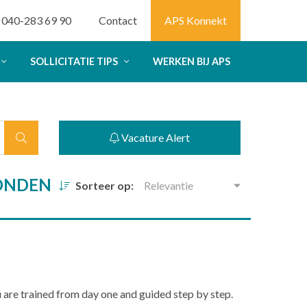
040-283 69 90
Contact
APS Konnekt
SOLLICITATIE TIPS
WERKEN BIJ APS
Vacature Alert
VONDEN
Sorteer op:
Relevantie
u are trained from day one and guided step by step.