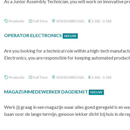
As a Junior Assembly Technician, you will work on innovative pr
Productie
Full Time
SON EN BREUGEL
3.182 - 3.182
OPERATOR ELECTRONICS
NIEUW
Are you looking for a technical role within a high-tech manufac
Electronics, you are responsible for keeping automated productio
Productie
Full Time
SON EN BREUGEL
3.182 - 3.182
MAGAZIJNMEDEWERKER DAGDIENST
NIEUW
Werk jij graag in een magazijn waar alles goed geregeld is en wa
baan voor de lange termijn, gewoon lekker dicht bij huis in de re