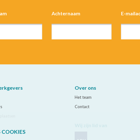
aam
Achternaam
E-maila
erkgevers
Over ons
Het team
rs
Contact
plaatsen
Wij zijn lid van
S COOKIES