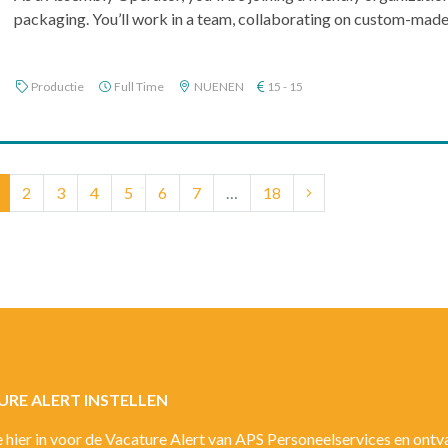
packaging. You’ll work in a team, collaborating on custom-made o
Productie
Full Time
NUENEN
15 - 15
(current)
2
3
4
5
6
7
…
18
RE ALERT INSTELLEN
je hier in voor de Vacature Alert van APS Personeelservices en ont