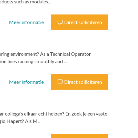
oducts such as modules...
Meer informatie
Direct solliciteren
turing environment? As a Technical Operator
n lines running smoothly and ...
Meer informatie
Direct solliciteren
ar collega’s elkaar echt helpen? En zoek je een vaste
gio Hapert? Als M...