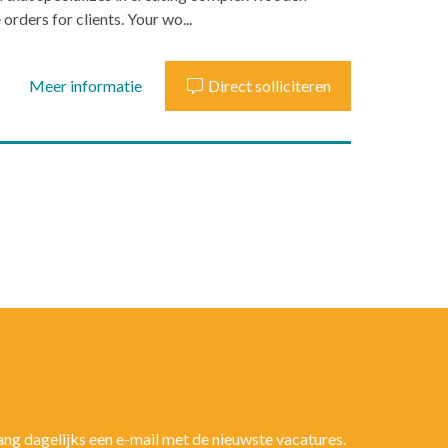
rders for clients. Your wo...
Meer informatie
Direct solliciteren
vang dagelijks een e-mail met de nieuwste vacatures.