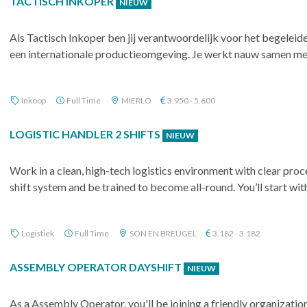
TACTISCH INKOPER
NIEUW
Als Tactisch Inkoper ben jij verantwoordelijk voor het begele
een internationale productieomgeving. Je werkt nauw samen met 
Inkoop
Full Time
MIERLO
3.950 - 5.600
LOGISTIC HANDLER 2 SHIFTS
NIEUW
Work in a clean, high-tech logistics environment with clear proces
shift system and be trained to become all-round. You’ll start with
Logistiek
Full Time
SON EN BREUGEL
3.182 - 3.182
ASSEMBLY OPERATOR DAYSHIFT
NIEUW
As a Assembly Operator, you'll be joining a friendly organizati