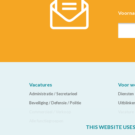
Voorn
Vacatures
Voor w
Administratie / Secretarieel
Diensten
Beveiliging / Defensie / Politie
Uitblinke
Commercieel / Verkoop
Vacature 
Alle functiegroepen
THIS WEBSITE USE