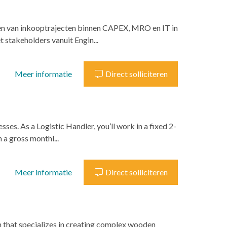
iden van inkooptrajecten binnen CAPEX, MRO en IT in
stakeholders vanuit Engin...
Meer informatie
Direct solliciteren
ses. As a Logistic Handler, you’ll work in a fixed 2-
 a gross monthl...
Meer informatie
Direct solliciteren
on that specializes in creating complex wooden