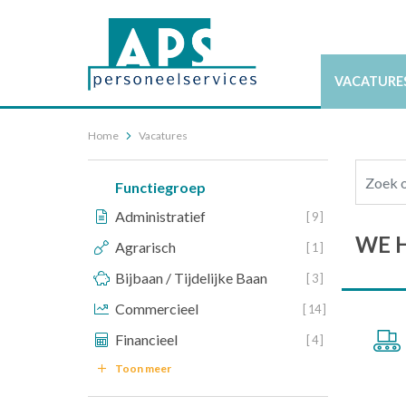
VACATURE
Home
Vacatures
Functiegroep
Administratief
[ 9 ]
WE 
Agrarisch
[ 1 ]
Bijbaan / Tijdelijke Baan
[ 3 ]
Commercieel
[ 14 ]
Financieel
[ 4 ]
Toon meer