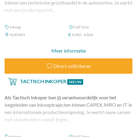
binnen een technische groothandel in de automotive. Je werkt
met een productportef...
Inkoop
Full Time
NUENEN
4.000 - 4.800
Meer informatie
Direct solliciteren
TACTISCH INKOPER
NIEUW
Als Tactisch Inkoper ben jij verantwoordelijk voor het
begeleiden van inkooptrajecten binnen CAPEX, MRO en IT in
een internationale productieomgeving. Je werkt nauw samen
met stakeholders vanuit Engin...
Inkoop
Full Time