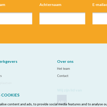
aam
Achternaam
E-maila
erkgevers
Over ons
Het team
rs
Contact
plaatsen
Wij zijn lid van
S COOKIES
ise content and ads, to provide social media features and to analyse our