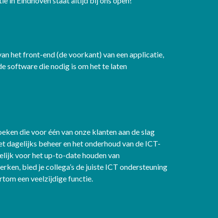
 in Eindhoven staat altijd bij ons open!
an het front-end (de voorkant) van een applicatie,
e software die nodig is om het te laten
zoeken die voor één van onze klanten aan de slag
et dagelijks beheer en het onderhoud van de ICT-
elijk voor het up-to-date houden van
ken, bied je collega’s de juiste ICT ondersteuning
tom een veelzijdige functie.