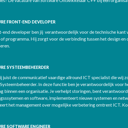
es? De vacature van Software Ontwikkelaar C++ bij een organisatie
RE FRONT-END DEVELOPER
t-end developer ben jij verantwoordelijk voor de technische kant v
of programma. Hij zorgt voor de verbinding tussen het design en d
eren.
RE SYSTEEMBEHEERDER
ij juist de communicatief vaardige allround ICT specialist die wij 
 Systeembeheerder. In deze functie ben je verantwoordelijk voor h
 binnen een organisatie. Je verhelpt storingen, bent verantwoord
ngsssytemen en software, implementeert nieuwe systemen en netwer
seert het management over mogelijke verbetering omtrent ICT. Kor
RE SOFTWARE ENGINEER