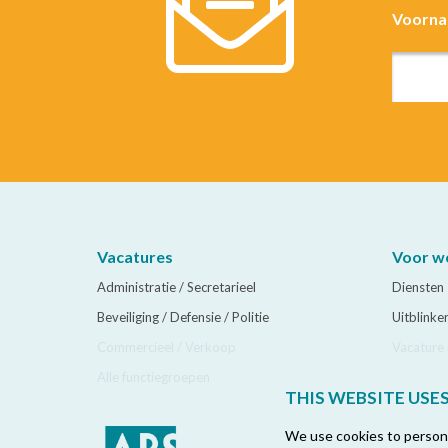
Voorn
Vacatures
Voor w
Administratie / Secretarieel
Diensten
Beveiliging / Defensie / Politie
Uitblinke
Commercieel / Verkoop
Vacature 
Alle functiegroepen
THIS WEBSITE USE
We use cookies to personal