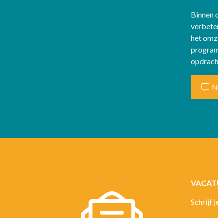
Binnen d
verbete
het omz
program
opdrach
N
VACATU
Schrijf 