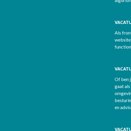
algoritm
VACATU
Als fron
website 
function
VACATU
Of ben j
gaat als
omgeving
besturi
en advi
VACATU