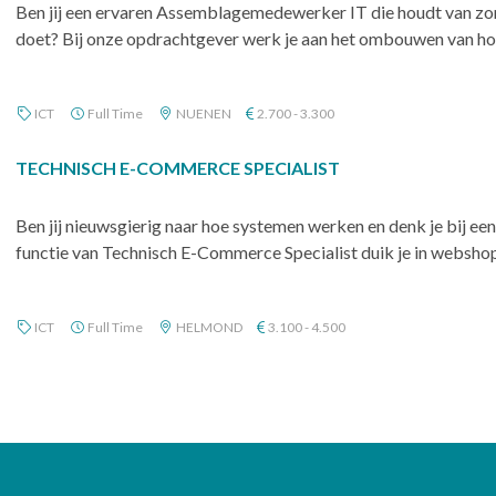
Ben jij een ervaren Assemblagemedewerker IT die houdt van zor
doet? Bij onze opdrachtgever werk je aan het ombouwen van ho
ICT
Full Time
NUENEN
2.700 - 3.300
TECHNISCH E-COMMERCE SPECIALIST
Ben jij nieuwsgierig naar hoe systemen werken en denk je bij een
functie van Technisch E-Commerce Specialist duik je in webshopo
ICT
Full Time
HELMOND
3.100 - 4.500