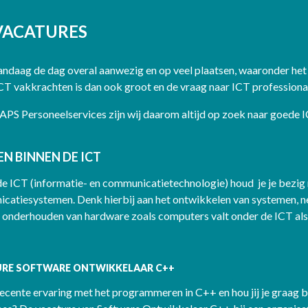
 VACATURES
andaag de dag overal aanwezig en op veel plaatsen, waaronder het 
T vakkrachten is dan ook groot en de vraag naar ICT professional
 APS Personeelservices zijn wij daarom altijd op zoek naar goe
N BINNEN DE ICT
de ICT (informatie- en communicatietechnologie) houd je je bezig
catiesystemen. Denk hierbij aan het ontwikkelen van systemen, 
 onderhouden van hardware zoals computers valt onder de ICT als 
RE SOFTWARE ONTWIKKELAAR C++
recente ervaring met het programmeren in C++ en hou jij je graag