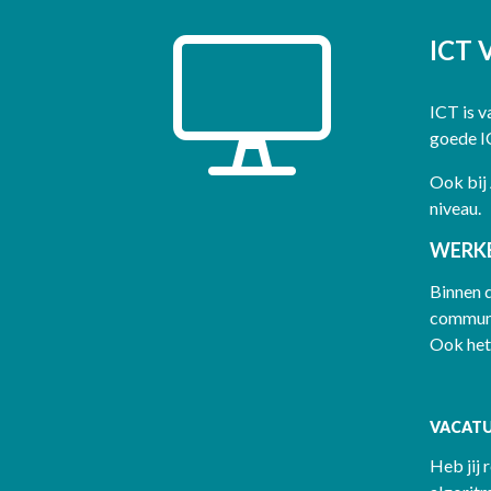
ICT
ICT is v
goede IC
Ook bij
niveau.
WERKE
Binnen 
communi
Ook het
VACATU
Heb jij 