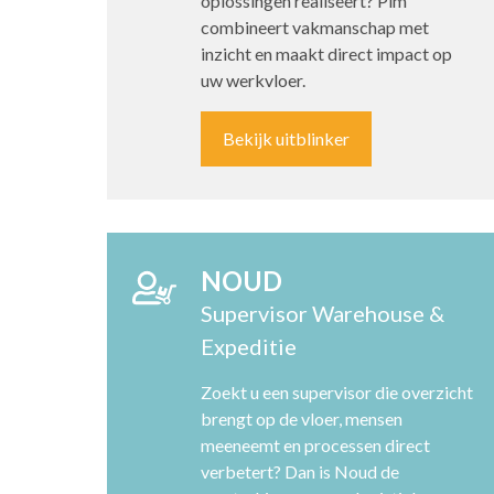
oplossingen realiseert? Pim
combineert vakmanschap met
inzicht en maakt direct impact op
uw werkvloer.
Bekijk uitblinker
NOUD
Supervisor Warehouse &
Expeditie
Zoekt u een supervisor die overzicht
brengt op de vloer, mensen
meeneemt en processen direct
verbetert? Dan is Noud de