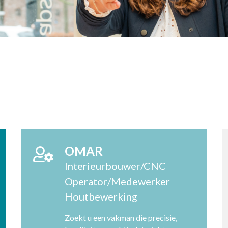
OMAR
Interieurbouwer/CNC
Operator/Medewerker
Houtbewerking
Zoekt u een vakman die precisie,