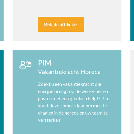
Bekijk uitblinker
PIM
Vakantiekracht Horeca
Zoekt u een vakantiekracht die
energie brengt op de werkvloer en
gasten met een glimlach helpt? Pim
staat deze zomer klaar om mee te
draaien in de horeca en uw team te
versterken!