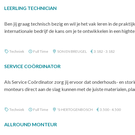
LEERLING TECHNICIAN
Ben jij graag technisch bezig en wil je het vak leren in de praktijk
internationale bedrijf de kans om je te ontwikkelen in een high
Techniek
Full Time
SON EN BREUGEL
3.182 - 3.182
SERVICE COÖRDINATOR
Als Service Coördinator zorg jij ervoor dat onderhouds- en st
monteurs direct aan de slag kunnen met de juiste materialen, plan
Techniek
Full Time
'S-HERTOGENBOSCH
3.500 - 4.500
ALLROUND MONTEUR