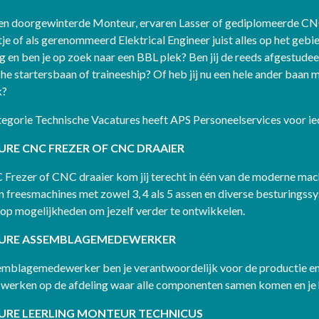
een doorgewinterde Monteur, ervaren Lasser of gediplomeerde CNC 
je of als gerenommeerd Elektrical Engineer juist alles op het geb
ng en ben je op zoek naar een BBL plek? Ben jij de reeds afgestu
he startersbaan of traineeship? Of heb jij nu een hele ander baan ma
k?
tegorie Technische Vacatures heeft APS Personeelservices voor ie
RE CNC FREZER OF CNC DRAAIER
 Frezer of CNC draaier kom jij terecht in één van de moderne ma
en freesmachines met zowel 3, 4 als 5 assen en diverse besturing
lop mogelijkheden om jezelf verder te ontwikkelen.
URE ASSEMBLAGEMEDEWERKER
emblagemedewerker ben je verantwoordelijk voor de productie en
 werken op de afdeling waar alle componenten samen komen en je
URE LEERLING MONTEUR TECHNICUS