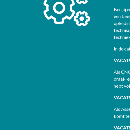
Ben jij 
een beet
opleidi
technisc
technie
In de ca
VACATU
Als CNC
draai-, 
hebt vo
VACAT
Als Ass
komt te
VACAT