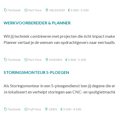
Techniek
Part Time
HELMOND
3.000 - 3.500
WERKVOORBEREIDER & PLANNER
Wil jij techniek combineren met projecten die écht impact ma
Planner vertaal je de wensen van opdrachtgevers naar een haalbar
Techniek
Part Time
NUENEN
2.800 - 5.300
STORINGSMONTEUR 5-PLOEGEN
Als Storingsmonteur in een 5-ploegendienst ben jij degene die er
Je lokaliseert en verhelpt storingen aan CNC- en spuitgietmachine
Techniek
Full Time
UDEN
3.500 - 4.500