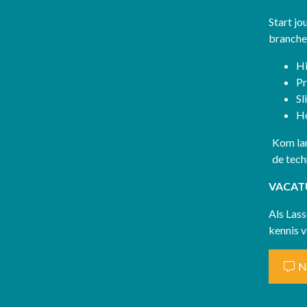
Start jo
branche
Hi
Pr
Sl
H
Kom lan
de tech
VACAT
Als Lass
kennis 
N