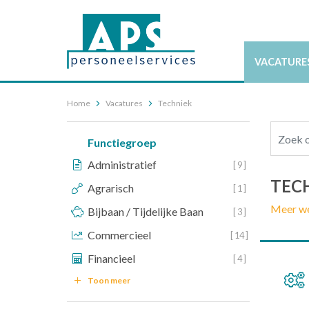
VACATURE
Home
Vacatures
Techniek
Functiegroep
Administratief
[ 9 ]
TEC
Agrarisch
[ 1 ]
Meer w
Bijbaan / Tijdelijke Baan
[ 3 ]
Commercieel
[ 14 ]
Financieel
[ 4 ]
Toon meer