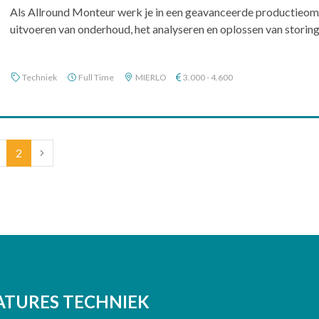
Als Allround Monteur werk je in een geavanceerde productieom
uitvoeren van onderhoud, het analyseren en oplossen van storing
Techniek
Full Time
MIERLO
3.000 - 4.600
(current)
2
ATURES TECHNIEK