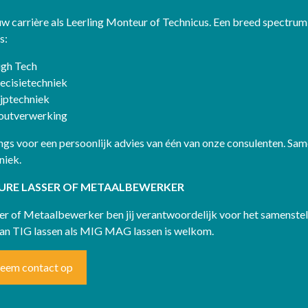
uw carrière als Leerling Monteur of Technicus. Een breed spectru
s:
gh Tech
ecisietechniek
ijptechniek
outverwerking
gs voor een persoonlijk advies van één van onze consulenten. Same
niek.
URE LASSER OF METAALBEWERKER
er of Metaalbewerker ben jij verantwoordelijk voor het samenstell
van TIG lassen als MIG MAG lassen is welkom.
eem contact op