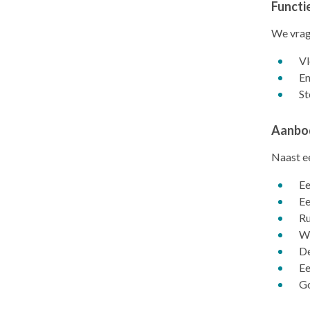
Functi
We vrag
Vl
En
St
Aanbo
Naast ee
Ee
Ee
Ru
We
De
Ee
Go