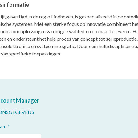
fsinformatie
ijf, gevestigd in de regio Eindhoven, is gespecialiseerd in de ont
nische systemen. Met een sterke focus op innovatie combineert h
nica om oplossingen van hoge kwaliteit en op maat te leveren. Het
eën en ondersteunt het hele proces van concept tot serieproductie
selektronica en systeemintegratie. Door een multidisciplinaire a
 van specifieke toepassingen.
ccount Manager
ONSGEGEVENS
aam