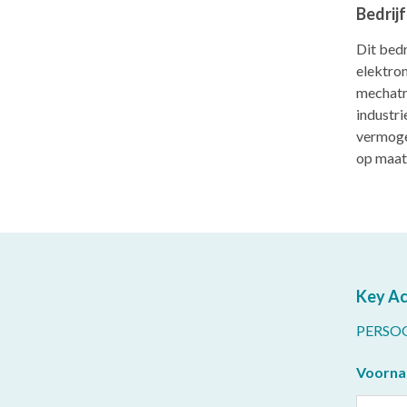
Bedrij
Dit bedr
elektro
mechatro
industri
vermogen
op maat
Key A
PERSO
Voorn