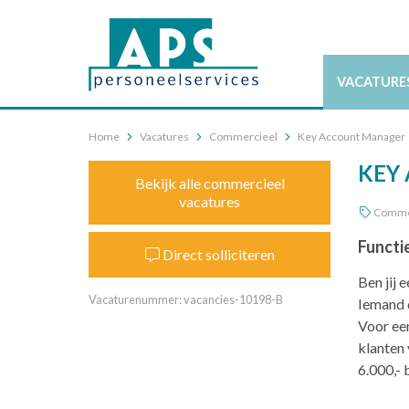
VACATURE
Home
Vacatures
Commercieel
Key Account Manager
KEY
Bekijk alle commercieel
vacatures
Comme
Functi
Direct solliciteren
Ben jij 
Vacaturenummer: vacancies-10198-B
Iemand d
Voor ee
klanten 
6.000,-