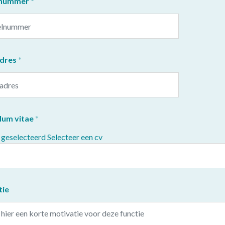
lnummer
adres
lum vitae
 geselecteerd
Selecteer een cv
tie