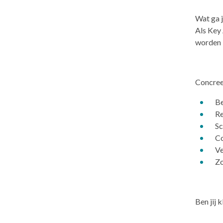
Wat ga 
Als Key
worden b
Concreet
Be
Re
Sc
Co
Ve
Zo
Ben jij 