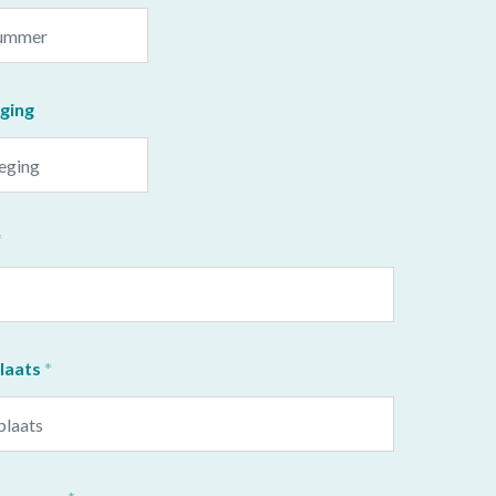
ging
aats