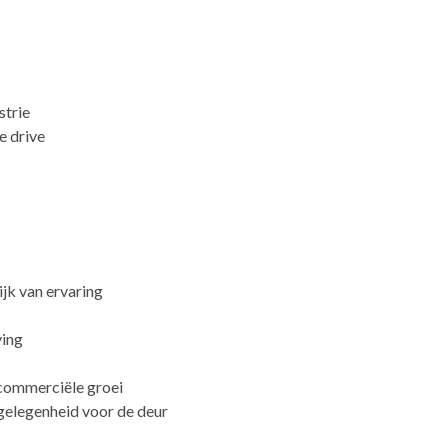
strie
e drive
ijk van ervaring
ving
 commerciële groei
gelegenheid voor de deur