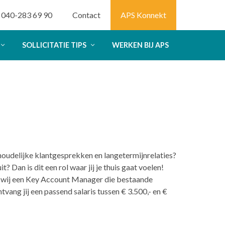
040-283 69 90
Contact
APS Konnekt
SOLLICITATIE TIPS
WERKEN BIJ APS
nhoudelijke klantgesprekken en langetermijnrelaties?
? Dan is dit een rol waar jij je thuis gaat voelen!
en wij een Key Account Manager die bestaande
vang jij een passend salaris tussen € 3.500,- en €