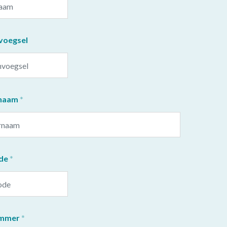
voegsel
naam
de
ummer