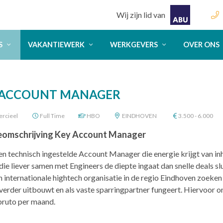
Wij zijn lid van
S
VAKANTIEWERK
WERKGEVERS
OVER ONS
 ACCOUNT MANAGER
rcieel
Full Time
HBO
EINDHOVEN
3.500 - 6.000
eomschrijving Key Account Manager
een technisch ingestelde Account Manager die energie krijgt van i
ie liever samen met Engineers de diepte ingaat dan snelle deals sluit
n internationale hightech organisatie in de regio Eindhoven zoek
verder uitbouwt en als vaste sparringpartner fungeert. Hiervoor ont
 bruto per maand.