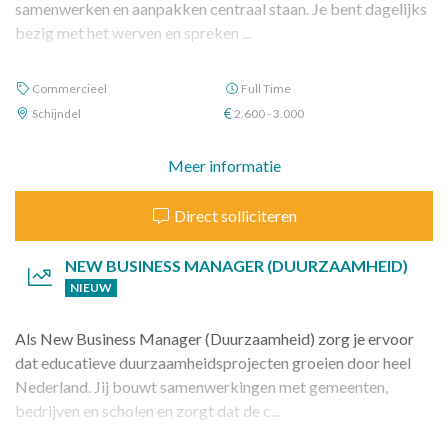
samenwerken en aanpakken centraal staan. Je bent dagelijks
bezig met het werven en spreken ...
Commercieel
Full Time
Schijndel
2.600 - 3.000
Meer informatie
Direct solliciteren
NEW BUSINESS MANAGER (DUURZAAMHEID)
NIEUW
Als New Business Manager (Duurzaamheid) zorg je ervoor
dat educatieve duurzaamheidsprojecten groeien door heel
Nederland. Jij bouwt samenwerkingen met gemeenten,
bedrijven en scholen en zorgt dat de c...