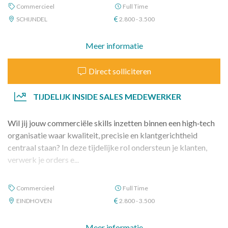
Commercieel
Full Time
SCHIJNDEL
2.800 - 3.500
Meer informatie
Direct solliciteren
TIJDELIJK INSIDE SALES MEDEWERKER
Wil jij jouw commerciële skills inzetten binnen een high‑tech
organisatie waar kwaliteit, precisie en klantgerichtheid
centraal staan? In deze tijdelijke rol ondersteun je klanten,
verwerk je orders e...
Commercieel
Full Time
EINDHOVEN
2.800 - 3.500
Meer informatie