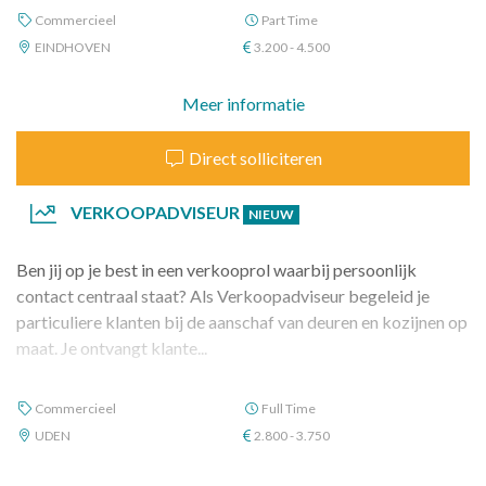
Commercieel
Part Time
EINDHOVEN
3.200 - 4.500
Meer informatie
Direct solliciteren
VERKOOPADVISEUR
NIEUW
Ben jij op je best in een verkooprol waarbij persoonlijk
contact centraal staat? Als Verkoopadviseur begeleid je
particuliere klanten bij de aanschaf van deuren en kozijnen op
maat. Je ontvangt klante...
Commercieel
Full Time
UDEN
2.800 - 3.750