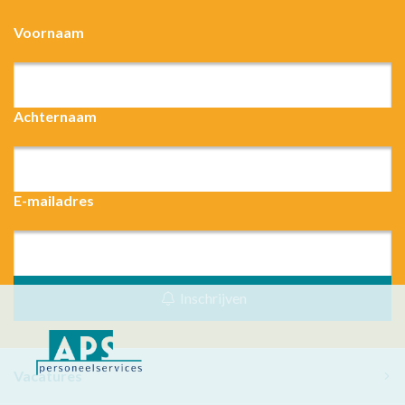
Voornaam
Achternaam
E-mailadres
Inschrijven
Vacatures