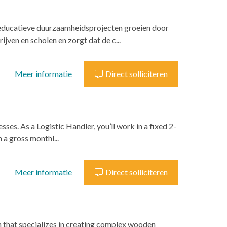
educatieve duurzaamheidsprojecten groeien door
ven en scholen en zorgt dat de c...
Meer informatie
Direct solliciteren
ses. As a Logistic Handler, you’ll work in a fixed 2-
 a gross monthl...
Meer informatie
Direct solliciteren
on that specializes in creating complex wooden