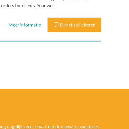
rders for clients. Your wo...
Meer informatie
Direct solliciteren
vang dagelijks een e-mail met de nieuwste vacatures.