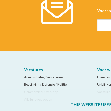
Voorn
Vacatures
Voor w
Administratie / Secretarieel
Diensten
Beveiliging / Defensie / Politie
Uitblinke
Commercieel / Verkoop
Vacature 
Alle functiegroepen
THIS WEBSITE USE