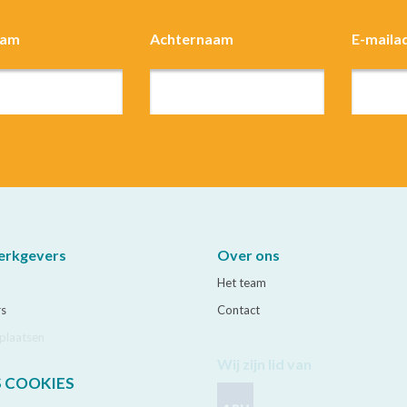
aam
Achternaam
E-maila
erkgevers
Over ons
Het team
rs
Contact
plaatsen
Wij zijn lid van
S COOKIES