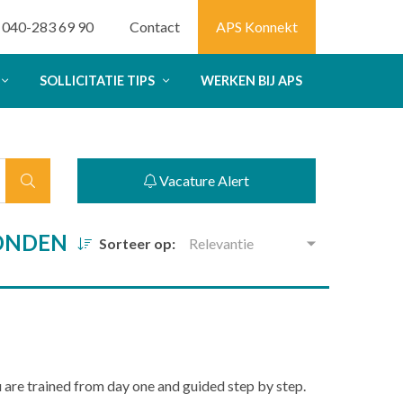
040-283 69 90
Contact
APS Konnekt
SOLLICITATIE TIPS
WERKEN BIJ APS
Vacature Alert
VONDEN
Sorteer op:
Relevantie
u are trained from day one and guided step by step.