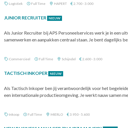
Logistiek
Full Time
HAPERT
2.700 - 3.000
JUNIOR RECRUITER
NIEUW
Als Junior Recruiter bij APS Personeelservices werk je in een u
samenwerken en aanpakken centraal staan. Je bent dagelijks bez
Commercieel
Full Time
Schijndel
2.600 - 3.000
TACTISCH INKOPER
NIEUW
Als Tactisch Inkoper ben jij verantwoordelijk voor het begele
een internationale productieomgeving. Je werkt nauw samen met 
Inkoop
Full Time
MIERLO
3.950 - 5.600