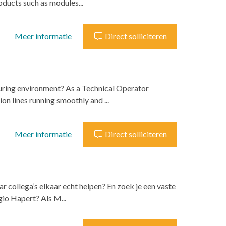
oducts such as modules...
Meer informatie
Direct solliciteren
turing environment? As a Technical Operator
n lines running smoothly and ...
Meer informatie
Direct solliciteren
ar collega’s elkaar echt helpen? En zoek je een vaste
gio Hapert? Als M...