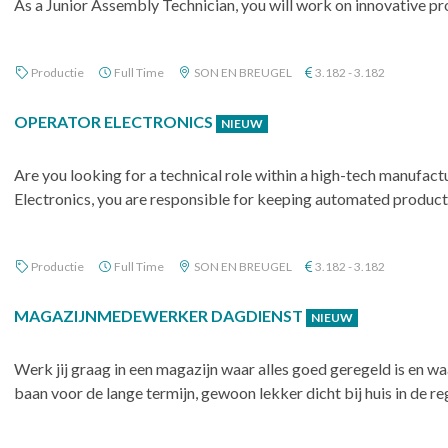
As a Junior Assembly Technician, you will work on innovative pr
Productie
Full Time
SON EN BREUGEL
3.182 - 3.182
OPERATOR ELECTRONICS
NIEUW
Are you looking for a technical role within a high-tech manufac
Electronics, you are responsible for keeping automated productio
Productie
Full Time
SON EN BREUGEL
3.182 - 3.182
MAGAZIJNMEDEWERKER DAGDIENST
NIEUW
Werk jij graag in een magazijn waar alles goed geregeld is en wa
baan voor de lange termijn, gewoon lekker dicht bij huis in de re