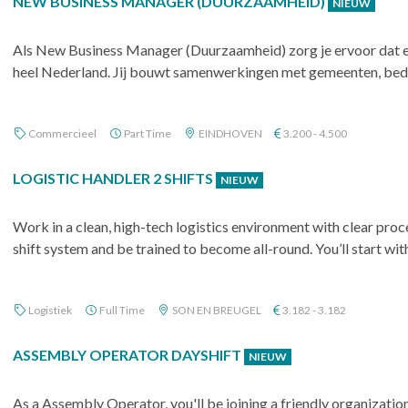
NEW BUSINESS MANAGER (DUURZAAMHEID)
NIEUW
Als New Business Manager (Duurzaamheid) zorg je ervoor dat 
heel Nederland. Jij bouwt samenwerkingen met gemeenten, bedrij
Commercieel
Part Time
EINDHOVEN
3.200 - 4.500
LOGISTIC HANDLER 2 SHIFTS
NIEUW
Work in a clean, high-tech logistics environment with clear proces
shift system and be trained to become all-round. You’ll start with
Logistiek
Full Time
SON EN BREUGEL
3.182 - 3.182
ASSEMBLY OPERATOR DAYSHIFT
NIEUW
As a Assembly Operator, you'll be joining a friendly organizati