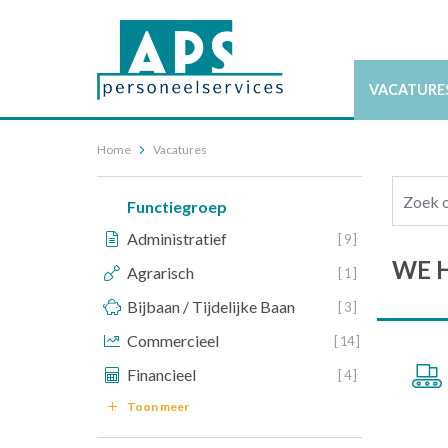
VACATURE
Home
Vacatures
Functiegroep
Administratief
[ 9 ]
WE 
Agrarisch
[ 1 ]
Bijbaan / Tijdelijke Baan
[ 3 ]
Commercieel
[ 14 ]
Financieel
[ 4 ]
Toon meer