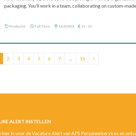
packaging. You’ll work in a team, collaborating on custom-made o
Productie
Full Time
NUENEN
15 - 15
(current)
2
3
4
5
6
7
…
16
RE ALERT INSTELLEN
je hier in voor de Vacature Alert van APS Personeelservices en ont