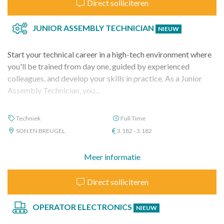
Direct solliciteren
JUNIOR ASSEMBLY TECHNICIAN
NIEUW
Start your technical career in a high-tech environment where
you'll be trained from day one, guided by experienced
colleagues, and develop your skills in practice. As a Junior
Assembly Technician, you...
Techniek
Full Time
SON EN BREUGEL
3.182 - 3.182
Meer informatie
Direct solliciteren
OPERATOR ELECTRONICS
NIEUW