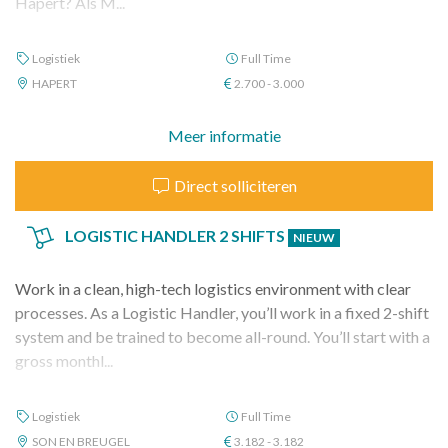
Hapert? Als M...
Logistiek
Full Time
HAPERT
2.700 - 3.000
Meer informatie
Direct solliciteren
LOGISTIC HANDLER 2 SHIFTS
NIEUW
Work in a clean, high-tech logistics environment with clear
processes. As a Logistic Handler, you’ll work in a fixed 2-shift
system and be trained to become all-round. You’ll start with a
gross monthl...
Logistiek
Full Time
SON EN BREUGEL
3.182 - 3.182