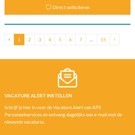
Direct solliciteren
(current)
1
2
3
4
5
6
7
…
15
VACATURE ALERT INSTELLEN
Schrijf je hier in voor de Vacature Alert van APS
Personeelservices en ontvang dagelijks een e-mail met de
nieuwste vacatures.