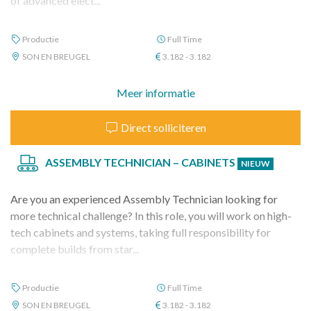
of advanced elect...
Productie
Full Time
SON EN BREUGEL
3.182 - 3.182
Meer informatie
Direct solliciteren
ASSEMBLY TECHNICIAN – CABINETS
NIEUW
Are you an experienced Assembly Technician looking for
more technical challenge? In this role, you will work on high-
tech cabinets and systems, taking full responsibility for
complete builds from star...
Productie
Full Time
SON EN BREUGEL
3.182 - 3.182