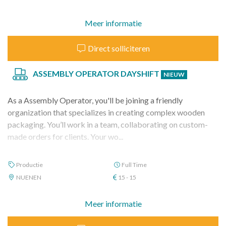
Meer informatie
Direct solliciteren
ASSEMBLY OPERATOR DAYSHIFT
NIEUW
As a Assembly Operator, you'll be joining a friendly
organization that specializes in creating complex wooden
packaging. You’ll work in a team, collaborating on custom-
made orders for clients. Your wo...
Productie
Full Time
NUENEN
15 - 15
Meer informatie