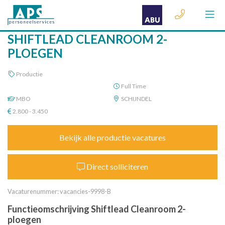
SHIFTLEAD CLEANROOM 2-
PLOEGEN
Productie
Full Time
MBO
SCHIJNDEL
2.800 - 3.450
Bekijk alle productie vacatures
Direct solliciteren
Vacaturenummer: vacancies-9998-B
Functieomschrijving Shiftlead Cleanroom 2-
ploegen